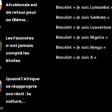
AfroMonde est
Bracelet « Je suis Lumumba 
de retour pour
Bracelet « Je suis Sankara »
sa 18ème...
Bracelet « Je suis Louverture
6
Bracelet « Je suis Nigeria »
Les Fascistes
n’ont jamais
Bracelet « Je suis Kenya »
compté les
Bracelet « Je suis X »
étoiles
6
Quand l'Afrique
se réapproprie
son récit : la
culture,...
026