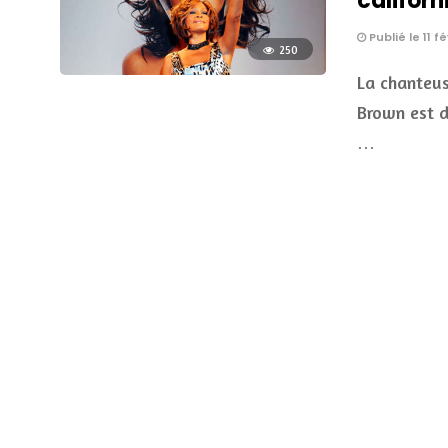
californ
Publié le 11 f
250
La chanteu
Brown est d
…