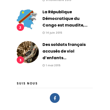
9 novembre 2015
La République
Démocratique du
Congo est maudite,...
2
14 juin 2015
Des soldats français
accusés de viol
d’enfants...
3
1 mai 2015
SUIS NOUS