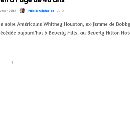
ien à l’âge de 48 ans
évrier 2012
Pablo Michelot
0
se noire Américaine Whitney Houston, ex-femme de Bobb
écédée aujourd’hui à Beverly Hills, au Beverly Hilton Hote
1