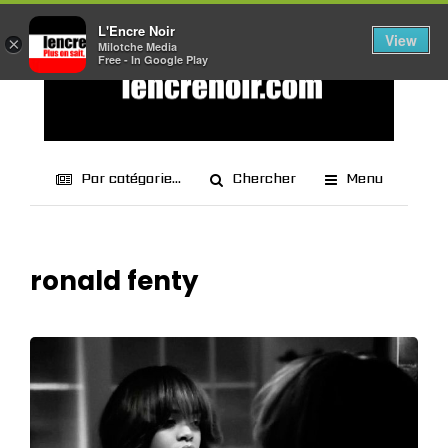
L'Encre Noir
View
×
Milotche Media
Free - In Google Play
Par catégorie...
Chercher
Menu
ronald fenty