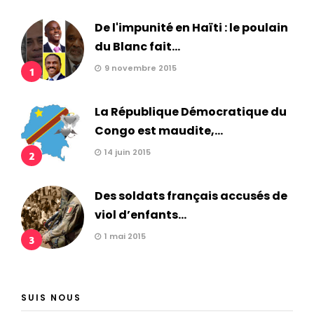
De l'impunité en Haïti : le poulain
du Blanc fait...
9 novembre 2015
1
La République Démocratique du
Congo est maudite,...
14 juin 2015
2
Des soldats français accusés de
viol d’enfants...
1 mai 2015
3
SUIS NOUS