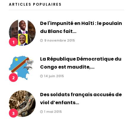
ARTICLES POPULAIRES
De l'impunité en Haïti : le poulain
du Blanc fait...
9 novembre 2015
1
La République Démocratique du
Congo est maudite,...
14 juin 2015
2
Des soldats français accusés de
viol d’enfants...
1 mai 2015
3