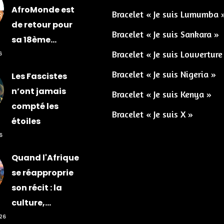
AfroMonde est
Bracelet « Je suis Lumumba 
de retour pour
Bracelet « Je suis Sankara »
sa 18ème...
Bracelet « Je suis Louverture
6
Bracelet « Je suis Nigeria »
Les Fascistes
n’ont jamais
Bracelet « Je suis Kenya »
compté les
Bracelet « Je suis X »
étoiles
6
Quand l'Afrique
se réapproprie
son récit : la
culture,...
026