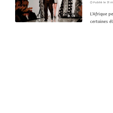
Publié le 31 
L'Afrique p
178
certaines é