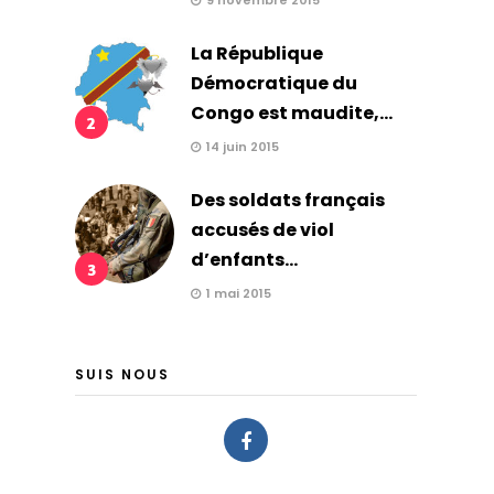
9 novembre 2015
La République
Démocratique du
Congo est maudite,...
2
14 juin 2015
Des soldats français
accusés de viol
d’enfants...
3
1 mai 2015
SUIS NOUS