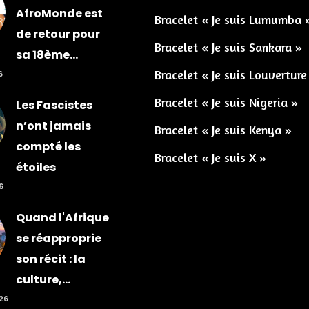
AfroMonde est
Bracelet « Je suis Lumumba 
de retour pour
Bracelet « Je suis Sankara »
sa 18ème...
Bracelet « Je suis Louverture
6
Bracelet « Je suis Nigeria »
Les Fascistes
n’ont jamais
Bracelet « Je suis Kenya »
compté les
Bracelet « Je suis X »
étoiles
6
Quand l'Afrique
se réapproprie
son récit : la
culture,...
026