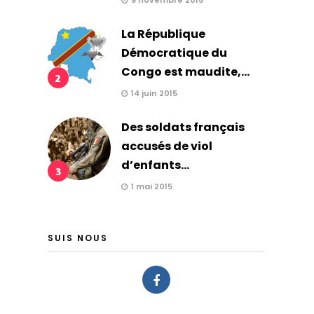
9 novembre 2015
La République
Démocratique du
Congo est maudite,...
2
14 juin 2015
Des soldats français
accusés de viol
d’enfants...
3
1 mai 2015
SUIS NOUS