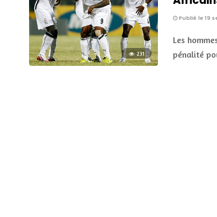
Africain
Publié le 19 
Les hommes 
pénalité po
231