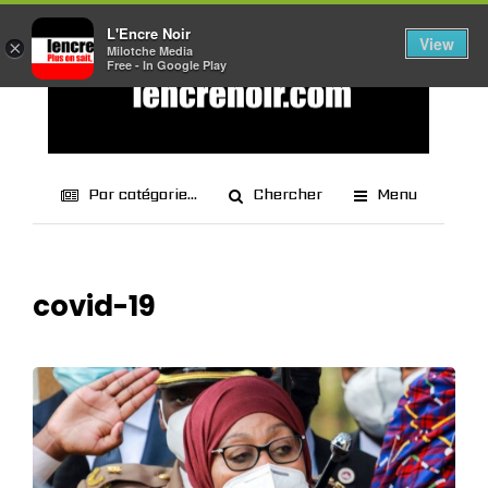
L'Encre Noir
View
×
Milotche Media
Free - In Google Play
Par catégorie...
Chercher
Menu
covid-19