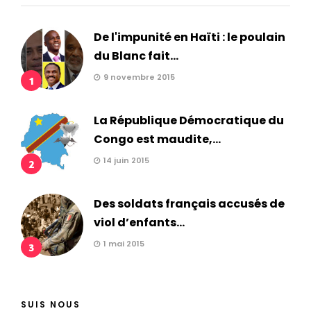
De l'impunité en Haïti : le poulain
du Blanc fait...
9 novembre 2015
1
La République Démocratique du
Congo est maudite,...
14 juin 2015
2
Des soldats français accusés de
viol d’enfants...
1 mai 2015
3
SUIS NOUS