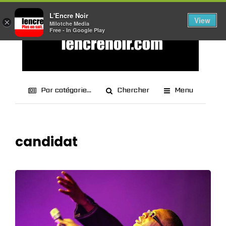
L'Encre Noir
View
×
Milotche Media
Free - In Google Play
Par catégorie...
Chercher
Menu
candidat