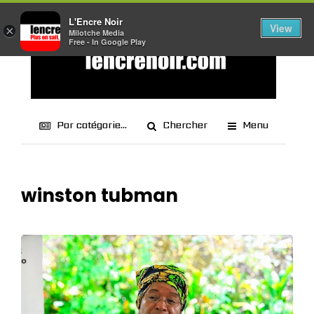
L'Encre Noir
View
×
Milotche Media
Free - In Google Play
Par catégorie...
Chercher
Menu
winston tubman