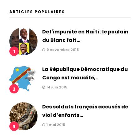
ARTICLES POPULAIRES
De l'impunité en Haïti : le poulain
du Blanc fait...
9 novembre 2015
1
La République Démocratique du
Congo est maudite,...
14 juin 2015
2
Des soldats français accusés de
viol d’enfants...
1 mai 2015
3