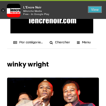
L'Encre Noir
View
×
Milotche Media
Free - In Google Play
Par catégorie...
Chercher
Menu
winky wright