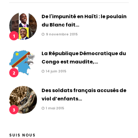
De l'impunité en Haïti : le poulain
du Blanc fait...
9 novembre 2015
1
La République Démocratique du
Congo est maudite,...
14 juin 2015
2
Des soldats français accusés de
viol d’enfants...
1 mai 2015
3
SUIS NOUS