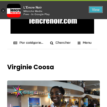
L'Encre Noir
View
×
Milotche Media
Free - In Google Play
Par catégorie...
Chercher
Menu
Virginie Coosa