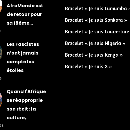
AfroMonde est
Bracelet « Je suis Lumumba 
de retour pour
Bracelet « Je suis Sankara »
sa 18ème...
Bracelet « Je suis Louverture
6
Bracelet « Je suis Nigeria »
Les Fascistes
n’ont jamais
Bracelet « Je suis Kenya »
compté les
Bracelet « Je suis X »
étoiles
6
Quand l'Afrique
se réapproprie
son récit : la
culture,...
026