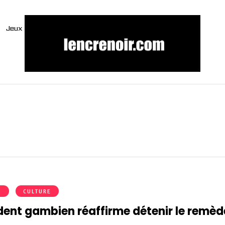
Jeux
S
CULTURE
ident gambien réaffirme détenir le remèd