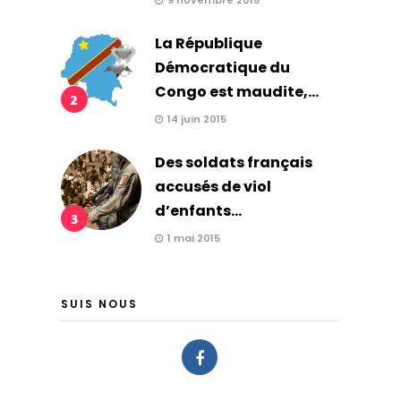
9 novembre 2015
La République
Démocratique du
Congo est maudite,...
2
14 juin 2015
Des soldats français
accusés de viol
d’enfants...
3
1 mai 2015
SUIS NOUS