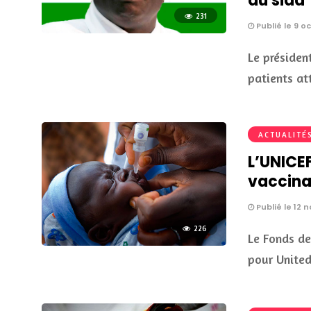
du sida
231
Publié le 9 o
Le présiden
patients at
ACTUALITÉ
L’UNICE
vaccina
Publié le 12
226
Le Fonds de
pour United