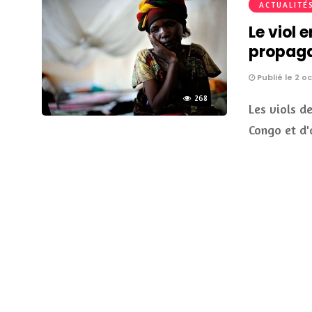
ACTUALITÉ
Le viol
propaga
Publié le 2 o
268
Les viols d
Congo et d'