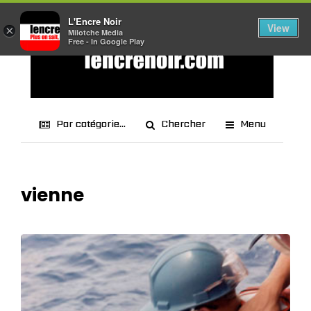
L'Encre Noir
View
×
Milotche Media
Free - In Google Play
Par catégorie...
Chercher
Menu
vienne