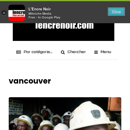
L'Encre Noir
View
×
Milotche Media
Free - In Google Play
Par catégorie...
Chercher
Menu
vancouver