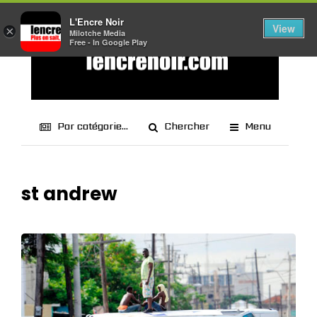
L'Encre Noir
View
×
Milotche Media
Free - In Google Play
Par catégorie...
Chercher
Menu
st andrew