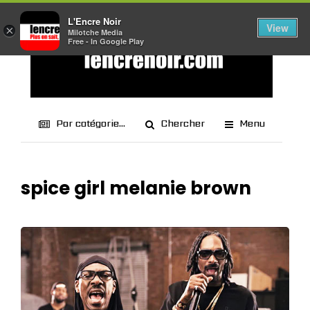
L'Encre Noir
View
×
Milotche Media
Free - In Google Play
Par catégorie...
Chercher
Menu
spice girl melanie brown