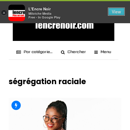
L'Encre Noir
View
×
Milotche Media
Free - In Google Play
Par catégorie...
Chercher
Menu
ségrégation raciale