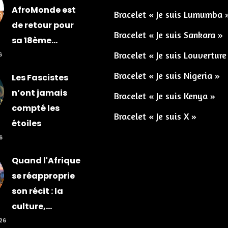
AfroMonde est
Bracelet « Je suis Lumumba 
de retour pour
Bracelet « Je suis Sankara »
sa 18ème...
Bracelet « Je suis Louverture
6
Bracelet « Je suis Nigeria »
Les Fascistes
n’ont jamais
Bracelet « Je suis Kenya »
compté les
Bracelet « Je suis X »
étoiles
6
Quand l'Afrique
se réapproprie
son récit : la
culture,...
026