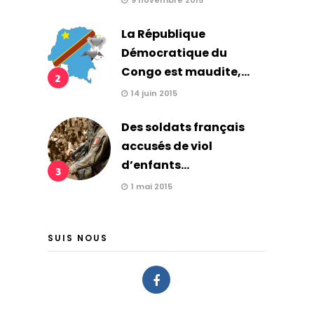
9 novembre 2015
La République
Démocratique du
Congo est maudite,...
2
14 juin 2015
Des soldats français
accusés de viol
d’enfants...
3
1 mai 2015
SUIS NOUS