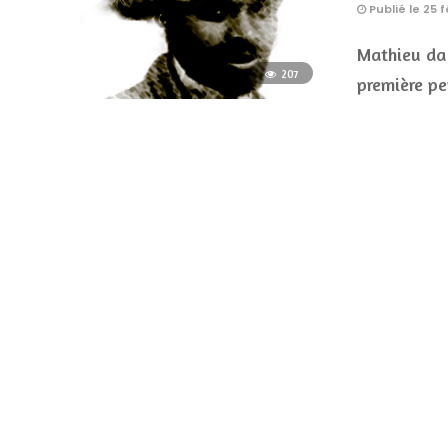
Publié le 25 f
Mathieu da 
207
première pe