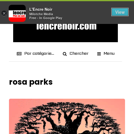
L'Encre Noir
View
×
Milotche Media
Free - In Google Play
Par catégorie...
Chercher
Menu
rosa parks