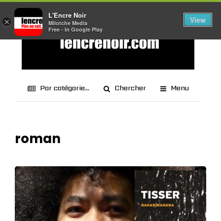
L'Encre Noir
View
×
Milotche Media
Free - In Google Play
Par catégorie...
Chercher
Menu
roman