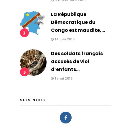
9 novembre 2015
La République
Démocratique du
Congo est maudite,...
2
14 juin 2015
Des soldats français
accusés de viol
d’enfants...
3
1 mai 2015
SUIS NOUS