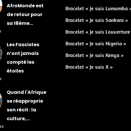
AfroMonde est
Bracelet « Je suis Lumumba 
de retour pour
Bracelet « Je suis Sankara »
sa 18ème...
Bracelet « Je suis Louverture
6
Bracelet « Je suis Nigeria »
Les Fascistes
n’ont jamais
Bracelet « Je suis Kenya »
compté les
Bracelet « Je suis X »
étoiles
6
Quand l'Afrique
se réapproprie
son récit : la
culture,...
026