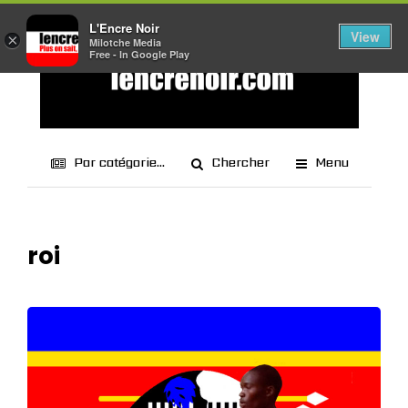
L'Encre Noir
View
×
Milotche Media
Free - In Google Play
Par catégorie...
Chercher
Menu
roi