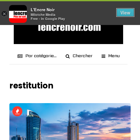
L'Encre Noir
View
×
Milotche Media
Free - In Google Play
Par catégorie...
Chercher
Menu
restitution