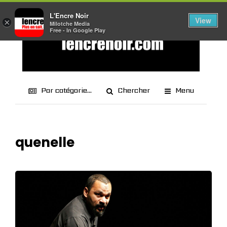
L'Encre Noir
View
×
Milotche Media
Free - In Google Play
Par catégorie...
Chercher
Menu
quenelle