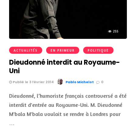
255
ACTUALITÉS
EN PRIMEUR
POLITIQUE
Dieudonné interdit au Royaume-
Uni
Publié le 3 février 2014
Pablo Michelot
0
Dieudonné, l’humoriste français controversé a été
interdit d'entrée au Royaume-Uni. M. Dieudonné
M'bala M'bala voulait se rendre à Londres pour
…