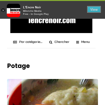
L'Encre Noir
View
×
Milotche Media
Free - In Google Play
Par catégorie...
Chercher
Menu
Potage