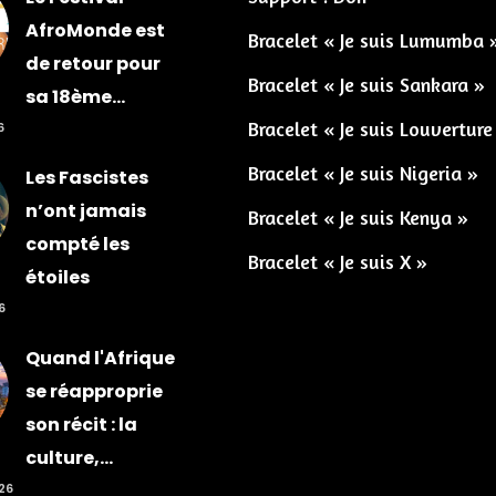
AfroMonde est
Bracelet « Je suis Lumumba 
de retour pour
Bracelet « Je suis Sankara »
sa 18ème...
Bracelet « Je suis Louverture
6
Bracelet « Je suis Nigeria »
Les Fascistes
n’ont jamais
Bracelet « Je suis Kenya »
compté les
Bracelet « Je suis X »
étoiles
6
Quand l'Afrique
se réapproprie
son récit : la
culture,...
026