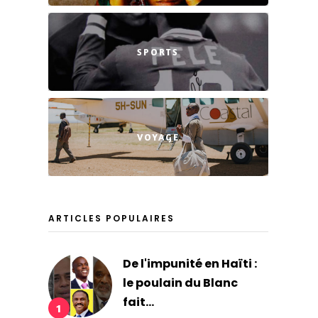
SPORTS
VOYAGE
ARTICLES POPULAIRES
De l'impunité en Haïti :
le poulain du Blanc
fait...
1