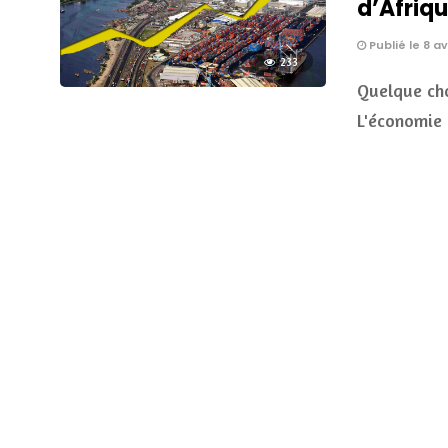
d’Afriq
Publié le 8 av
233
Quelque cho
L'économie 