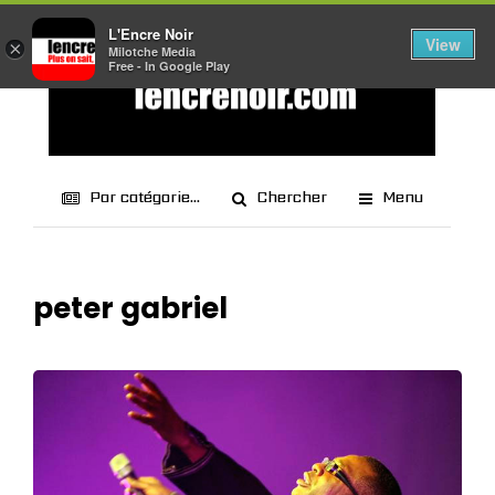
L'Encre Noir
View
×
Milotche Media
Free - In Google Play
Par catégorie...
Chercher
Menu
peter gabriel