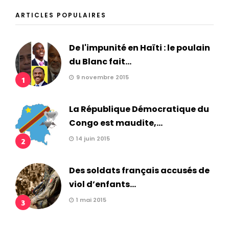
ARTICLES POPULAIRES
De l'impunité en Haïti : le poulain
du Blanc fait...
9 novembre 2015
1
La République Démocratique du
Congo est maudite,...
14 juin 2015
2
Des soldats français accusés de
viol d’enfants...
1 mai 2015
3