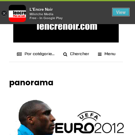
L'Encre Noir
View
×
Milotche Media
Free - In Google Play
Par catégorie...
Chercher
Menu
panorama