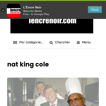
L'Encre Noir
View
×
Milotche Media
Free - In Google Play
Par catégorie...
Chercher
Menu
nat king cole