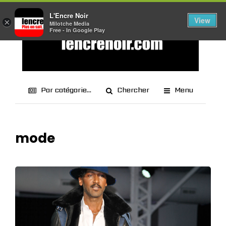
L'Encre Noir
View
×
Milotche Media
Free - In Google Play
Par catégorie...
Chercher
Menu
mode