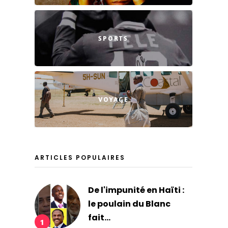
SPORTS
VOYAGE
ARTICLES POPULAIRES
De l'impunité en Haïti :
le poulain du Blanc
fait...
1