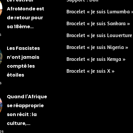
AfroMonde est
Bracelet « Je suis Lumumba 
de retour pour
Bracelet « Je suis Sankara »
sa 18ème...
Bracelet « Je suis Louverture
6
Bracelet « Je suis Nigeria »
Les Fascistes
n’ont jamais
Bracelet « Je suis Kenya »
compté les
Bracelet « Je suis X »
étoiles
6
Quand l'Afrique
se réapproprie
son récit : la
culture,...
026