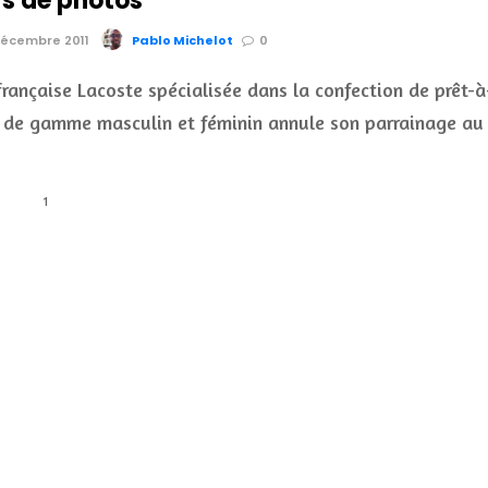
s de photos
 Décembre 2011
Pablo Michelot
0
rançaise Lacoste spécialisée dans la confection de prêt-à
t de gamme masculin et féminin annule son parrainage a
1