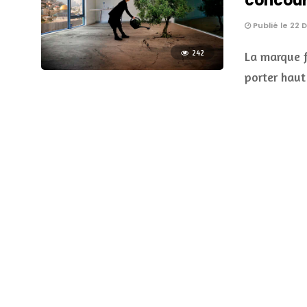
concour
Publié le 22
242
La marque f
porter hau