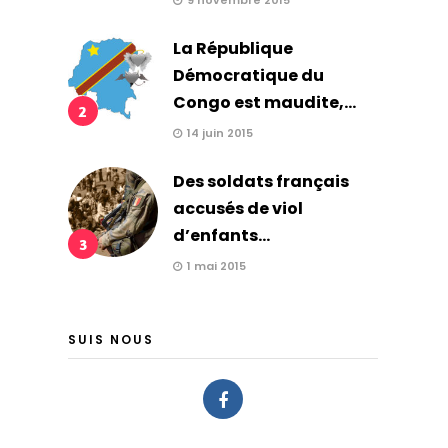
9 novembre 2015
La République
Démocratique du
Congo est maudite,...
2
14 juin 2015
Des soldats français
accusés de viol
d’enfants...
3
1 mai 2015
SUIS NOUS