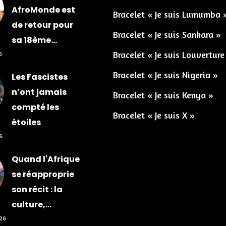
AfroMonde est
Bracelet « Je suis Lumumba 
de retour pour
Bracelet « Je suis Sankara »
sa 18ème...
Bracelet « Je suis Louverture
6
Bracelet « Je suis Nigeria »
Les Fascistes
n’ont jamais
Bracelet « Je suis Kenya »
compté les
Bracelet « Je suis X »
étoiles
6
Quand l'Afrique
se réapproprie
son récit : la
culture,...
026