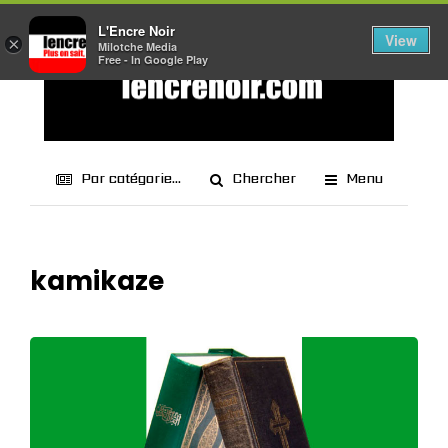
L'Encre Noir
View
×
Milotche Media
Free - In Google Play
Par catégorie...
Chercher
Menu
kamikaze