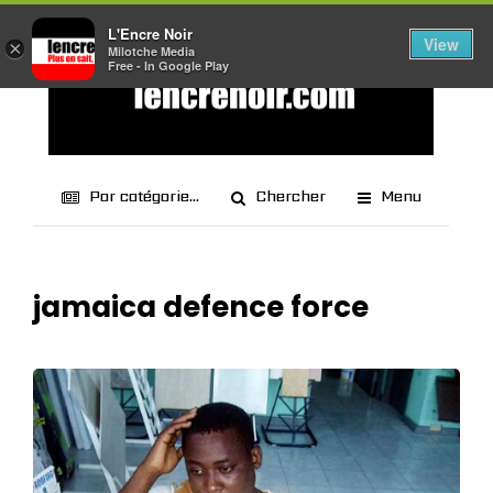
L'Encre Noir
View
×
Milotche Media
Free - In Google Play
Par catégorie...
Chercher
Menu
jamaica defence force