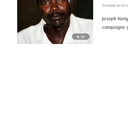
Publié le 14 
Joseph Kony
campagne g
187