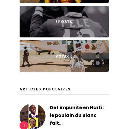
SPORTS
VOYAGE
ARTICLES POPULAIRES
De l'impunité en Haïti :
le poulain du Blanc
fait...
1