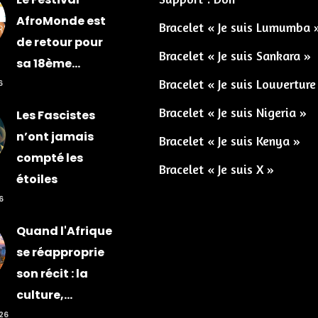
AfroMonde est
Bracelet « Je suis Lumumba 
de retour pour
Bracelet « Je suis Sankara »
sa 18ème...
Bracelet « Je suis Louverture
6
Bracelet « Je suis Nigeria »
Les Fascistes
n’ont jamais
Bracelet « Je suis Kenya »
compté les
Bracelet « Je suis X »
étoiles
6
Quand l'Afrique
se réapproprie
son récit : la
culture,...
026