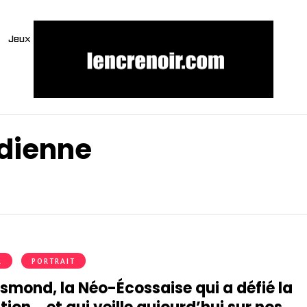
Jeux
adienne
R
PORTRAIT
smond, la Néo-Écossaise qui a défié la