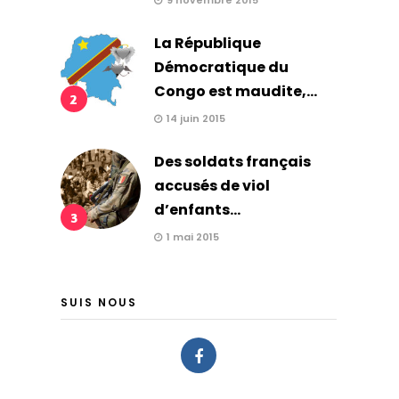
9 novembre 2015
La République
Démocratique du
Congo est maudite,...
2
14 juin 2015
Des soldats français
accusés de viol
d’enfants...
3
1 mai 2015
SUIS NOUS