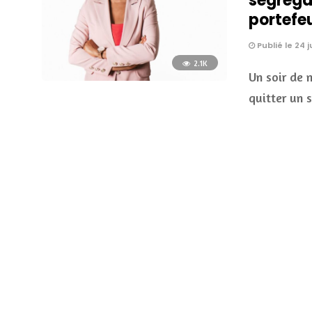
ségrégat
portefeu
Publié le 24 
2.1K
Un soir de 
quitter un 