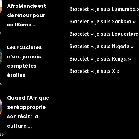
AfroMonde est
Bracelet « Je suis Lumumba 
de retour pour
Bracelet « Je suis Sankara »
sa 18ème...
Bracelet « Je suis Louverture
6
Bracelet « Je suis Nigeria »
Les Fascistes
n’ont jamais
Bracelet « Je suis Kenya »
compté les
Bracelet « Je suis X »
étoiles
6
Quand l'Afrique
se réapproprie
son récit : la
culture,...
026