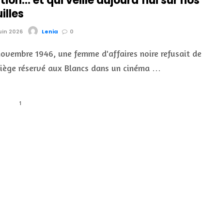
ion… et qui veille aujourd’hui sur nos
illes
juin 2026
Lenia
0
novembre 1946, une femme d'affaires noire refusait de
siège réservé aux Blancs dans un cinéma …
1