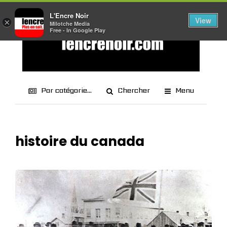
L'Encre Noir
View
×
Milotche Media
Free - In Google Play
Par catégorie...
Chercher
Menu
histoire du canada