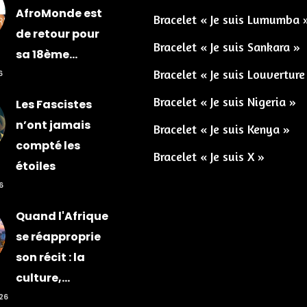
AfroMonde est
Bracelet « Je suis Lumumba 
de retour pour
Bracelet « Je suis Sankara »
sa 18ème...
Bracelet « Je suis Louverture
6
Bracelet « Je suis Nigeria »
Les Fascistes
n’ont jamais
Bracelet « Je suis Kenya »
compté les
Bracelet « Je suis X »
étoiles
6
Quand l'Afrique
se réapproprie
son récit : la
culture,...
026