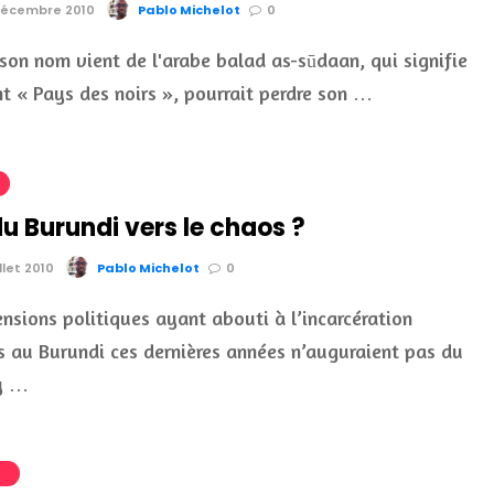
 Décembre 2010
Pablo Michelot
0
son nom vient de l'arabe balad as-sūdaan, qui signifie
nt « Pays des noirs », pourrait perdre son …
u Burundi vers le chaos ?
llet 2010
Pablo Michelot
0
nsions politiques ayant abouti à l’incarcération
 au Burundi ces dernières années n’auguraient pas du
 y …
S