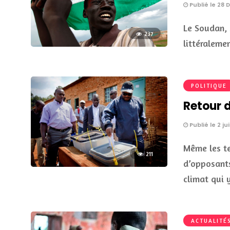
Publié le 28
Le Soudan, 
237
littéraleme
POLITIQUE
Retour d
Publié le 2 jui
Même les te
211
d’opposants
climat qui
ACTUALITÉ