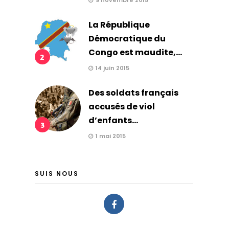
9 novembre 2015
La République
Démocratique du
Congo est maudite,...
2
14 juin 2015
Des soldats français
accusés de viol
d’enfants...
3
1 mai 2015
SUIS NOUS