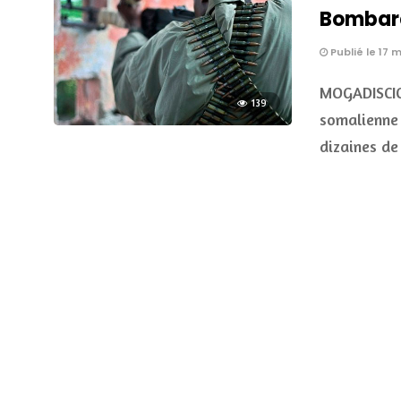
Bombard
Publié le 17 
MOGADISCIO
139
somalienne 
dizaines d