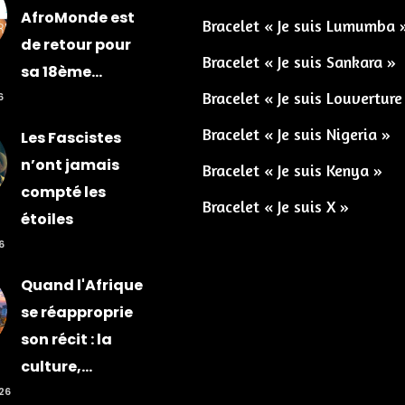
AfroMonde est
Bracelet « Je suis Lumumba 
de retour pour
Bracelet « Je suis Sankara »
sa 18ème...
Bracelet « Je suis Louverture
6
Bracelet « Je suis Nigeria »
Les Fascistes
n’ont jamais
Bracelet « Je suis Kenya »
compté les
Bracelet « Je suis X »
étoiles
6
Quand l'Afrique
se réapproprie
son récit : la
culture,...
026