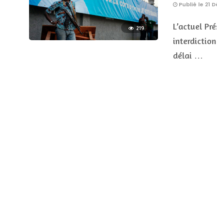
Publié le 21
L’actuel Pr
219
interdictio
délai …