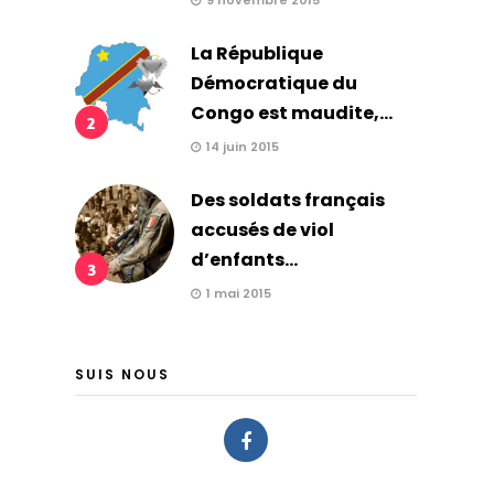
9 novembre 2015
La République
Démocratique du
Congo est maudite,...
2
14 juin 2015
Des soldats français
accusés de viol
d’enfants...
3
1 mai 2015
SUIS NOUS