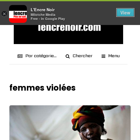
L'Encre Noir
View
×
Milotche Media
Free - In Google Play
Par catégorie...
Chercher
Menu
femmes violées