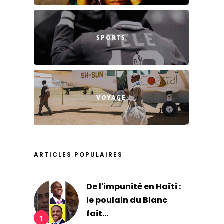
SPORTS
VOYAGE
ARTICLES POPULAIRES
De l'impunité en Haïti :
le poulain du Blanc
fait...
1