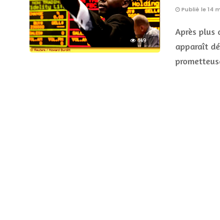
Publié le 14 
Après plus 
149
apparaît d
prometteus