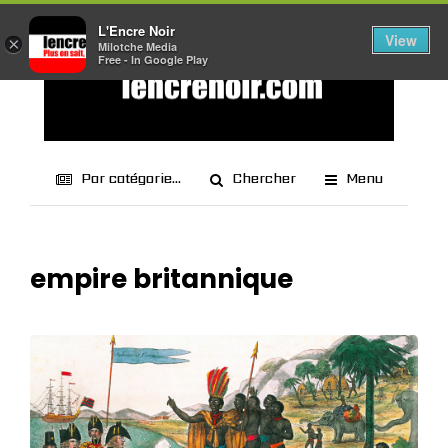
L'Encre Noir
View
×
Milotche Media
Free - In Google Play
Par catégorie...
Chercher
Menu
empire britannique