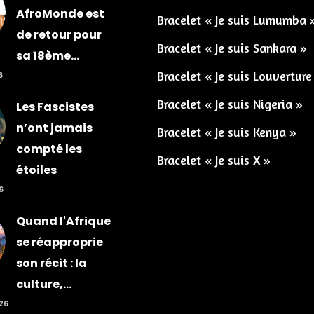
AfroMonde est
Bracelet « Je suis Lumumba 
de retour pour
Bracelet « Je suis Sankara »
sa 18ème...
Bracelet « Je suis Louverture
6
Bracelet « Je suis Nigeria »
Les Fascistes
n’ont jamais
Bracelet « Je suis Kenya »
compté les
Bracelet « Je suis X »
étoiles
6
Quand l'Afrique
se réapproprie
son récit : la
culture,...
026