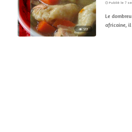
Publié le 7 
Le dombreui
africaine, i
517