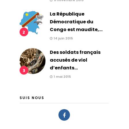
9 novembre 2015
La République
Démocratique du
Congo est maudite,...
2
14 juin 2015
Des soldats français
accusés de viol
d’enfants...
3
1 mai 2015
SUIS NOUS