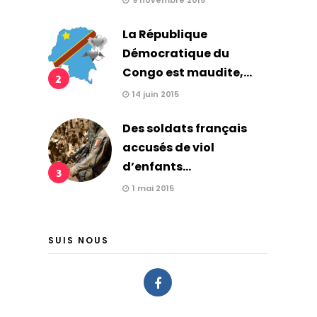
9 novembre 2015
La République
Démocratique du
Congo est maudite,...
2
14 juin 2015
Des soldats français
accusés de viol
d’enfants...
3
1 mai 2015
SUIS NOUS