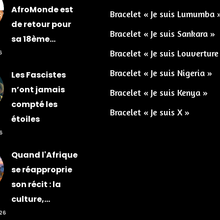
AfroMonde est
Bracelet « Je suis Lumumba 
de retour pour
Bracelet « Je suis Sankara »
sa 18ème...
Bracelet « Je suis Louverture
6
Bracelet « Je suis Nigeria »
Les Fascistes
n’ont jamais
Bracelet « Je suis Kenya »
compté les
Bracelet « Je suis X »
étoiles
6
Quand l'Afrique
se réapproprie
son récit : la
culture,...
026