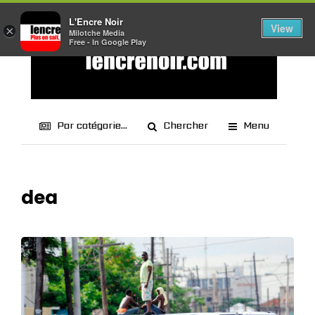
L'Encre Noir
View
×
Milotche Media
Free - In Google Play
Par catégorie...
Chercher
Menu
dea