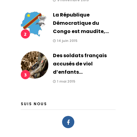
9 novembre 2015
La République
Démocratique du
Congo est maudite,...
2
14 juin 2015
Des soldats français
accusés de viol
d’enfants...
3
1 mai 2015
SUIS NOUS