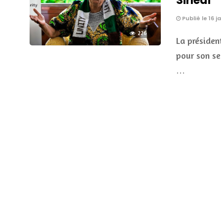
Sirleaf
Publié le 16 j
226
La présiden
pour son se
…