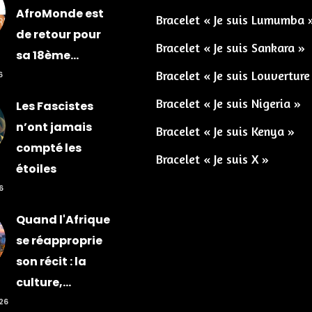
AfroMonde est
Bracelet « Je suis Lumumba 
de retour pour
Bracelet « Je suis Sankara »
sa 18ème...
Bracelet « Je suis Louverture
6
Bracelet « Je suis Nigeria »
Les Fascistes
n’ont jamais
Bracelet « Je suis Kenya »
compté les
Bracelet « Je suis X »
étoiles
6
Quand l'Afrique
se réapproprie
son récit : la
culture,...
026