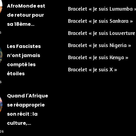
AfroMonde est
Bracelet « Je suis Lumumba 
de retour pour
Bracelet « Je suis Sankara »
sa 18ème...
Bracelet « Je suis Louverture
6
Bracelet « Je suis Nigeria »
Les Fascistes
n’ont jamais
Bracelet « Je suis Kenya »
compté les
Bracelet « Je suis X »
étoiles
6
Quand l'Afrique
se réapproprie
son récit : la
culture,...
026