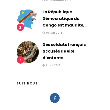
9 novembre 2015
La République
Démocratique du
Congo est maudite,...
2
14 juin 2015
Des soldats français
accusés de viol
d’enfants...
3
1 mai 2015
SUIS NOUS