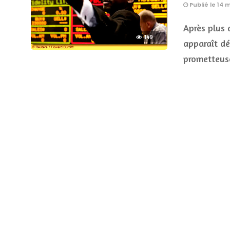
Publié le 14 
Après plus 
149
apparaît d
prometteus