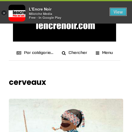
L'Encre Noir
View
×
Milotche Media
Free - In Google Play
Par catégorie...
Chercher
Menu
cerveaux