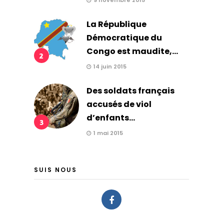
9 novembre 2015
La République
Démocratique du
Congo est maudite,...
2
14 juin 2015
Des soldats français
accusés de viol
d’enfants...
3
1 mai 2015
SUIS NOUS