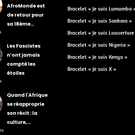
AfroMonde est
Bracelet « Je suis Lumumba 
de retour pour
Bracelet « Je suis Sankara »
sa 18ème...
Bracelet « Je suis Louverture
6
Bracelet « Je suis Nigeria »
Les Fascistes
n’ont jamais
Bracelet « Je suis Kenya »
compté les
Bracelet « Je suis X »
étoiles
6
Quand l'Afrique
se réapproprie
son récit : la
culture,...
026