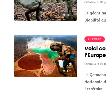
Publié le 30 j
Le géant am
333
viabilité d
CULTURE
Voici c
l’Europe
Publié le 28
337
Le Germano-
Nationale d
Secrétaire 