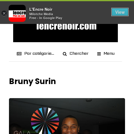
L'Encre Noir
View
×
Milotche Media
Free - In Google Play
Par catégorie...
Chercher
Menu
Bruny Surin